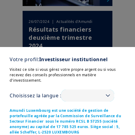
| Actualités d'Amundi
26/07/2024
Résultats financiers
deuxième trimestre
2024
Votre profil:
Investisseur institutionnel
Visitez ce site si vous gérez votre propre argent ou si vous
recevez des conseils professionnels en matière
d'investissement.
Choisissez la langue :
Amundi Luxembourg est une société de gestion de
portefeuille agréée par la Commission de Surveillance du
| Actualités d'Amundi
26/04/2024
Secteur Financier sous le numéro RCSL B 57255
(société
Résultats T1 2024
anonyme) au capital de 17 785 525 euros. Siège social : 5,
allée Scheffer, L-2520 LUXEMBOURG