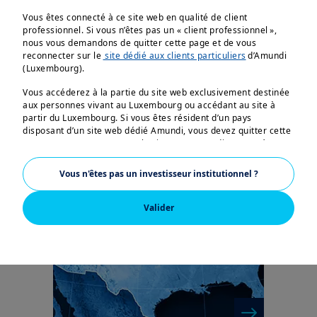
Vous êtes connecté à ce site web en qualité de client
professionnel. Si vous n’êtes pas un « client professionnel »,
nous vous demandons de quitter cette page et de vous
reconnecter sur le
site dédié aux clients particuliers
d’Amundi
(Luxembourg).
Vous accéderez à la partie du site web exclusivement destinée
aux personnes vivant au Luxembourg ou accédant au site à
partir du Luxembourg. Si vous êtes résident d’un pays
disposant d’un site web dédié Amundi, vous devez quitter cette
| Actualités d'Amundi
17/04/2024
page et vous connecter sur le site pays Amundi concerné.
Amundi et Victory
Ressortissants des Etats-Unis (US Persons):
Vous n'êtes pas un investisseur institutionnel ?
Capital annoncent leur
Les informations présentées sur ce site ne sont pas destinées
intention de nouer ...
aux citoyens des États-Unis d’Amérique ou à des
Valider
« Ressortissants des États-Unis » au sens du « Règlement S » de
la Securities and Exchange Commission en vertu de la Loi
américaine sur les titres de 1933 (US Securities Act of 1933),
qui s’applique notamment à toute personne physique résidant
aux États-Unis d’Amérique et à toute société de personnes ou
société par actions constituée et immatriculée en vertu des
règlements américains. Si vous êtes un « Ressortissant des
États-Unis », vous n’êtes pas autorisé à accéder au présent site