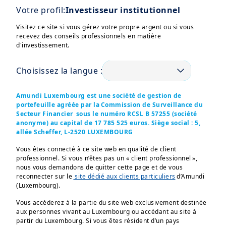
Votre profil:
Investisseur institutionnel
Visitez ce site si vous gérez votre propre argent ou si vous
Nous donnons aux professionnels de
recevez des conseils professionnels en matière
la finance les moyens d'agir grâce à la
d'investissement.
technologie
Choisissez la langue :
Amundi Luxembourg est une société de gestion de
portefeuille agréée par la Commission de Surveillance du
Secteur Financier sous le numéro RCSL B 57255
(société
anonyme) au capital de 17 785 525 euros. Siège social : 5,
allée Scheffer, L-2520 LUXEMBOURG
Vous êtes connecté à ce site web en qualité de client
professionnel. Si vous n’êtes pas un « client professionnel »,
nous vous demandons de quitter cette page et de vous
reconnecter sur le
site dédié aux clients particuliers
d’Amundi
(Luxembourg).
Vous accéderez à la partie du site web exclusivement destinée
aux personnes vivant au Luxembourg ou accédant au site à
Plateforme unique
partir du Luxembourg. Si vous êtes résident d’un pays