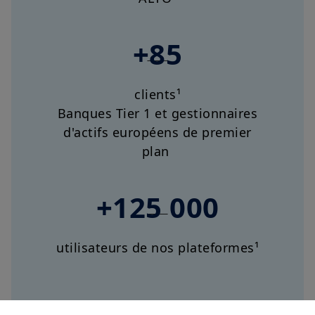
+85
clients¹
Banques Tier 1 et gestionnaires
d'actifs européens de premier
plan
+125 000
utilisateurs de nos plateformes¹