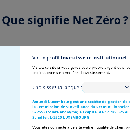
Que signifie Net Zéro ?
ù la quantité de gaz à effet de serre émise et la q
Votre profil:
Investisseur institutionnel
 de la "neutralité carbone".
Visitez ce site si vous gérez votre propre argent ou si 
professionnels en matière d'investissement.
re l’objectif Net Zéro repose sur deux p
Choisissez la langue :
e
Amundi Luxembourg est une société de gestion de p
s
issions de carbone
la Commission de Surveillance du Secteur Financie
57255
(société anonyme) au capital de 17 785 525 euro
Scheffer, L-2520 LUXEMBOURG
 la
e puits de carbone
Vous êtes connecté à ce site web en qualité de client pr