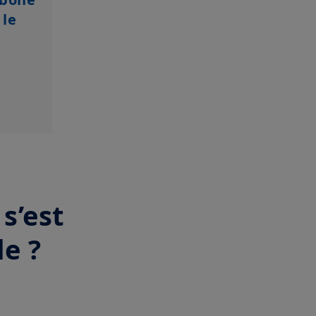
ur les produits données sur le
tent sur le plan général nos
 le
stives, peuvent évoluer au fil du
rg, sans notification et à tout
 luxembourgeoise en vigueur et
ue vous avez lu les présentes
ndons, dans votre intérêt, de les
s’est
le ?