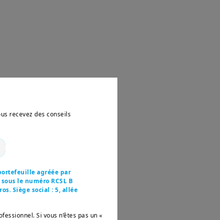
uantité éliminée sont
vous recevez des conseils
iliers :
ortefeuille agréée par
r sous le numéro RCSL B
s. Siège social : 5, allée
ofessionnel. Si vous n’êtes pas un «