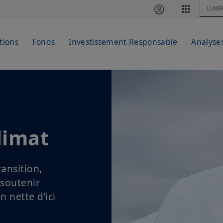
LUXE
tions
Fonds
Investissement Responsable
Analyse
limat
ransition,
soutenir
n nette d’ici