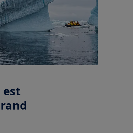
 est
grand