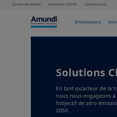
Aller au contenu principal
LE GROUPE AMUNDI
RESEARCH CENTER
JOURNALISTES
Investisseurs
Solu
Solutions C
En tant qu’acteur de la t
nous nous engageons à 
l’objectif de zéro émissio
2050.