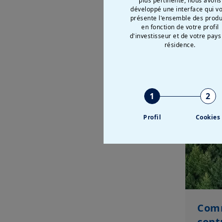
plus pertinente, nous avons
développé une interface qui v
présente l'ensemble des produ
en fonction de votre profil
d'investisseur et de votre pays
résidence.
En savoir plus sur
1
2
Profil
Cookies
Com
contr