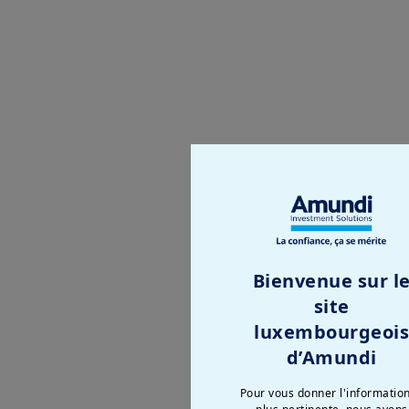
Net Zéro désigne un état o
égales. C'est un équivalent
Atteind
Bienvenue sur l
site
luxembourgeoi
La réduction des ém
d’Amundi
Pour vous donner l'information
Le développement d