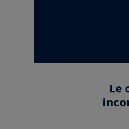
Le 
inco